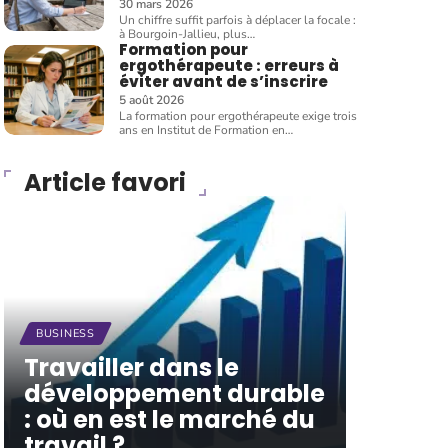
30 mars 2026
Un chiffre suffit parfois à déplacer la focale :
à Bourgoin-Jallieu, plus
…
Formation pour
ergothérapeute : erreurs à
éviter avant de s’inscrire
5 août 2026
La formation pour ergothérapeute exige trois
ans en Institut de Formation en
…
Article favori
BUSINESS
Travailler dans le
développement durable
: où en est le marché du
travail ?