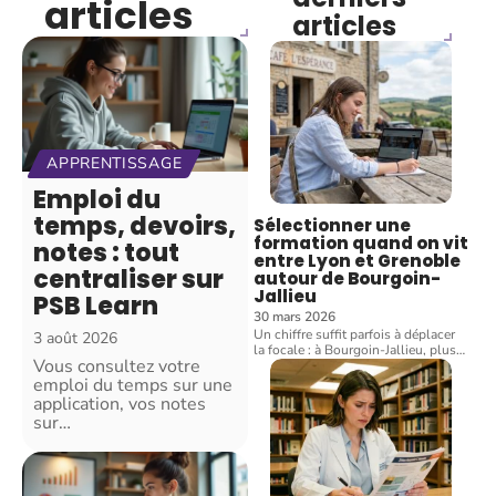
articles
articles
APPRENTISSAGE
Emploi du
temps, devoirs,
Sélectionner une
formation quand on vit
notes : tout
entre Lyon et Grenoble
centraliser sur
autour de Bourgoin-
Jallieu
PSB Learn
30 mars 2026
Un chiffre suffit parfois à déplacer
3 août 2026
la focale : à Bourgoin-Jallieu, plus
…
Vous consultez votre
emploi du temps sur une
application, vos notes
sur
…