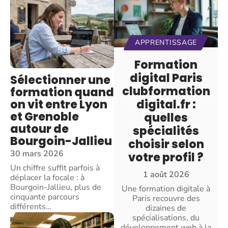
APPRENTISSAGE
Formation
digital Paris
Sélectionner une
clubformation
formation quand
on vit entre Lyon
digital.fr :
et Grenoble
quelles
autour de
spécialités
Bourgoin-Jallieu
choisir selon
30 mars 2026
votre profil ?
Un chiffre suffit parfois à
1 août 2026
déplacer la focale : à
Bourgoin-Jallieu, plus de
Une formation digitale à
cinquante parcours
Paris recouvre des
différents
…
dizaines de
spécialisations, du
développement web à la