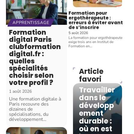
Formation pour
ergothérapeute :
erreurs à éviter avant
APPRENTISSAGE
de s’inscrire
Formation
5 août 2026
digital Paris
La formation pour ergothérapeute
exige trois ans en Institut de
clubformation
Formation en
…
digital.fr :
quelles
spécialités
Article
choisir selon
favori
BUSINESS
votre profil ?
Travailler
1 août 2026
dans le
Une formation digitale à
développ
Paris recouvre des
dizaines de
ement
spécialisations, du
développement
…
durable :
où en est