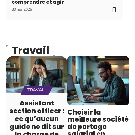
comprendre et agir
30 mai 2026
Travail
TRAVAIL
Assistant
section officer :
Choisir la
ce qu’aucun
meilleure société
de portage
guide ne dit sur
salarial en
la charge de