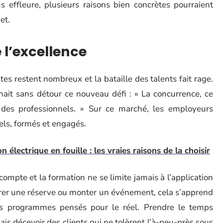
 effleure, plusieurs raisons bien concrètes pourraient
et.
e l’excellence
tes restent nombreux et la bataille des talents fait rage.
mait sans détour ce nouveau défi : « La concurrence, ce
le des professionnels. » Sur ce marché, les employeurs
els, formés et engagés.
électrique en fouille : les vraies raisons de la choisir
 compte et la formation ne se limite jamais à l’application
gérer une réserve ou monter un événement, cela s’apprend
es programmes pensés pour le réel. Prendre le temps
mais décevoir des clients qui ne tolèrent l’à-peu-près sous