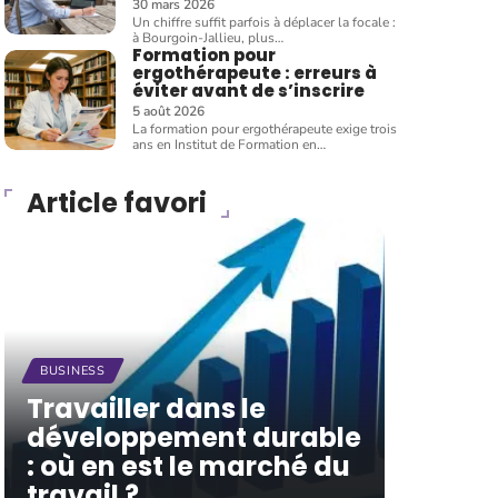
30 mars 2026
Un chiffre suffit parfois à déplacer la focale :
à Bourgoin-Jallieu, plus
…
Formation pour
ergothérapeute : erreurs à
éviter avant de s’inscrire
5 août 2026
La formation pour ergothérapeute exige trois
ans en Institut de Formation en
…
Article favori
BUSINESS
Travailler dans le
développement durable
: où en est le marché du
travail ?