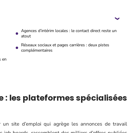
Agences d’intérim locales : le contact direct reste un
atout
Réseaux sociaux et pages carrières : deux pistes
complémentaires
s en
e : les plateformes spécialisées
er un site d’emploi qui agrège les annonces de travail
s job boards, rassemblent des milliers d’offres publiées