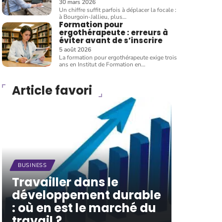
30 mars 2026
Un chiffre suffit parfois à déplacer la focale :
à Bourgoin-Jallieu, plus
…
Formation pour
ergothérapeute : erreurs à
éviter avant de s’inscrire
5 août 2026
La formation pour ergothérapeute exige trois
ans en Institut de Formation en
…
Article favori
BUSINESS
Travailler dans le
développement durable
: où en est le marché du
travail ?