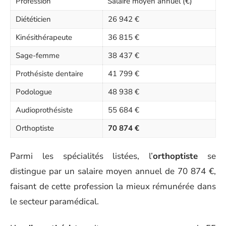
Profession
Salaire moyen annuel (€)
Diététicien
26 942 €
Kinésithérapeute
36 815 €
Sage-femme
38 437 €
Prothésiste dentaire
41 799 €
Podologue
48 938 €
Audioprothésiste
55 684 €
Orthoptiste
70 874 €
Parmi les spécialités listées, l’
orthoptiste
se
distingue par un salaire moyen annuel de 70 874 €,
faisant de cette profession la mieux rémunérée dans
le secteur paramédical.