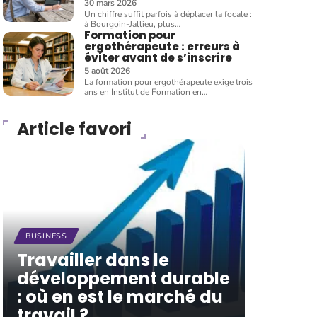
30 mars 2026
Un chiffre suffit parfois à déplacer la focale :
à Bourgoin-Jallieu, plus
…
Formation pour
ergothérapeute : erreurs à
éviter avant de s’inscrire
5 août 2026
La formation pour ergothérapeute exige trois
ans en Institut de Formation en
…
Article favori
BUSINESS
Travailler dans le
développement durable
: où en est le marché du
travail ?