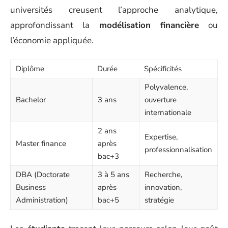
universités creusent l’approche analytique,
approfondissant la
modélisation financière
ou
l’économie appliquée.
Diplôme
Durée
Spécificités
Polyvalence,
Bachelor
3 ans
ouverture
internationale
2 ans
Expertise,
Master finance
après
professionnalisation
bac+3
DBA (Doctorate
3 à 5 ans
Recherche,
Business
après
innovation,
Administration)
bac+5
stratégie