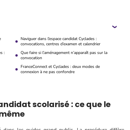
e
Naviguer dans l’espace candidat Cyclades :
convocations, centres d’examen et calendrier
s :
Que faire si l’aménagement n’apparaît pas sur la
convocation
FranceConnect et Cyclades : deux modes de
connexion à ne pas confondre
didat scolarisé : ce que le
i-même
é dans les guides grand public. La procédure diffère