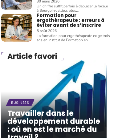
30 mars 2026
Un chiffre suffit parfois à déplacer la focale :
à Bourgoin-Jallieu, plus
…
Formation pour
ergothérapeute : erreurs à
éviter avant de s’inscrire
5 août 2026
La formation pour ergothérapeute exige trois
ans en Institut de Formation en
…
Article favori
BUSINESS
Travailler dans le
développement durable
: où en est le marché du
travail ?