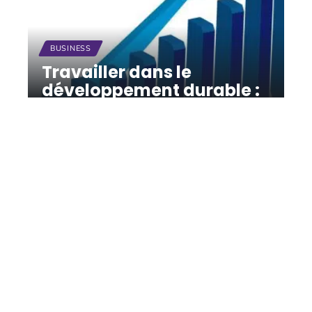
BUSINESS
Travailler dans le
développement durable :
où en est le marché du
travail ?
12 mars 2026
Contact
Mentions légales
Sitemap
© 2025 | annonces-emploi.org