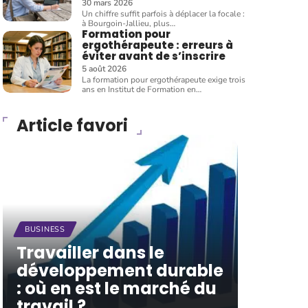
30 mars 2026
Un chiffre suffit parfois à déplacer la focale :
à Bourgoin-Jallieu, plus
…
Formation pour
ergothérapeute : erreurs à
éviter avant de s’inscrire
5 août 2026
La formation pour ergothérapeute exige trois
ans en Institut de Formation en
…
Article favori
BUSINESS
Travailler dans le
développement durable
: où en est le marché du
travail ?