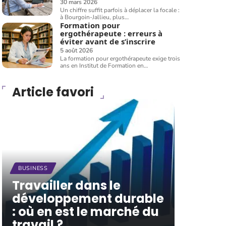
30 mars 2026
Un chiffre suffit parfois à déplacer la focale :
à Bourgoin-Jallieu, plus
…
Formation pour
ergothérapeute : erreurs à
éviter avant de s’inscrire
5 août 2026
La formation pour ergothérapeute exige trois
ans en Institut de Formation en
…
Article favori
BUSINESS
Travailler dans le
développement durable
: où en est le marché du
travail ?